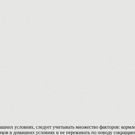
машних условиях, следует учитывать множество факторов: кормл
ликов в домашних условиях и не переживать по поводу сокращаю