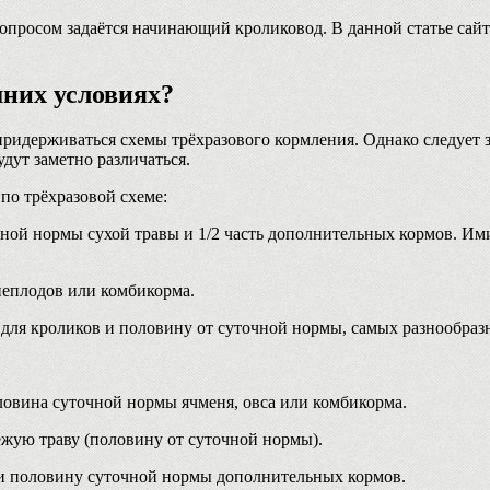
просом задаётся начинающий кроликовод. В данной статье сайта
шних условиях?
ридерживаться схемы трёхразового кормления. Однако следует з
удут заметно различаться.
по трёхразовой схеме:
чной нормы сухой травы и 1/2 часть дополнительных кормов. Им
неплодов или комбикорма.
 для кроликов и половину от суточной нормы, самых разнообраз
оловина суточной нормы ячменя, овса или комбикорма.
ежую траву (половину от суточной нормы).
ы и половину суточной нормы дополнительных кормов.