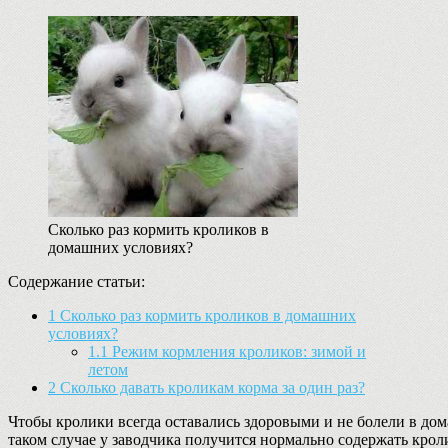
Сколько раз кормить кроликов в
домашних условиях?
Содержание статьи:
1
Сколько раз кормить кроликов в домашних
условиях?
1.1
Режим кормления кроликов: зимой и
летом
2
Сколько давать кроликам корма за один раз?
Чтобы кролики всегда оставались здоровыми и не болели в до
таком случае у заводчика получится нормально содержать кро