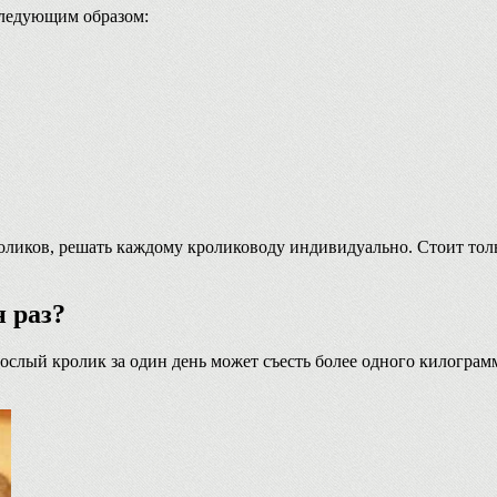
следующим образом:
иков, решать каждому кролиководу индивидуально. Стоит только
 раз?
ослый кролик за один день может съесть более одного килограм