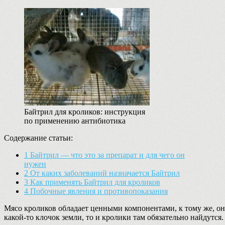
Байтрил для кроликов: инструкция
по применению антибиотика
Содержание статьи:
1
Байтрил — что это за препарат и для чего он
нужен
2
От каких заболеваний назначается Байтрил
3
Как применять Байтрил для кроликов
4
Побочные явления и противопоказания
Мясо кроликов обладает ценными компонентами, к тому же, оно
какой-то клочок земли, то и кролики там обязательно найдутся.