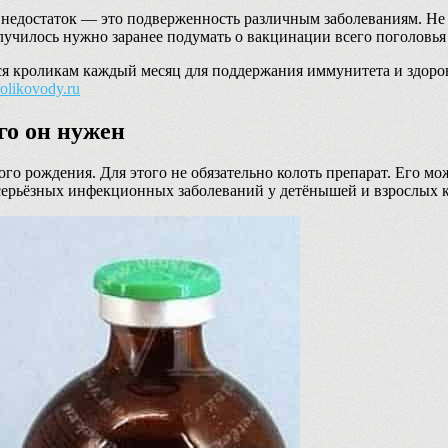
недостаток — это подверженность различным заболеваниям. Не св
случилось нужно заранее подумать о вакцинации всего поголовья
ся кроликам каждый месяц для поддержания иммунитета и здоровь
krolikovody.ru
го он нужен
о рождения. Для этого не обязательно колоть препарат. Его мож
е серьёзных инфекционных заболеваний у детёнышей и взрослых 