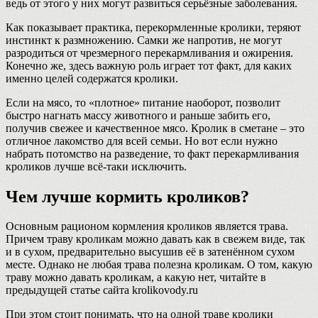
ведь от этого у них могут развиться серьёзные заболевания.
Как показывает практика, перекормленные кролики, теряют
инстинкт к размножению. Самки же напротив, не могут
разродиться от чрезмерного перекармливания и ожирения.
Конечно же, здесь важную роль играет тот факт, для каких
именно целей содержатся кролики.
Если на мясо, то «плотное» питание наоборот, позволит
быстро нагнать массу животного и раньше забить его,
получив свежее и качественное мясо. Кролик в сметане – это
отличное лакомство для всей семьи. Но вот если нужно
набрать потомство на разведение, то факт перекармливания
кроликов лучше всё-таки исключить.
Чем лучше кормить кроликов?
Основным рационом кормления кроликов является трава.
Причем траву кроликам можно давать как в свежем виде, так
и в сухом, предварительно высушив её в затенённом сухом
месте. Однако не любая трава полезна кроликам. О том, какую
траву можно давать кроликам, а какую нет, читайте в
предыдущей статье сайта krolikovody.ru
При этом стоит понимать, что на одной траве кролики