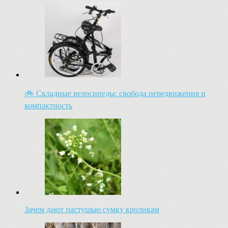
🚲 Складные велосипеды: свобода передвижения и
компактность
Зачем дают пастушью сумку кроликам