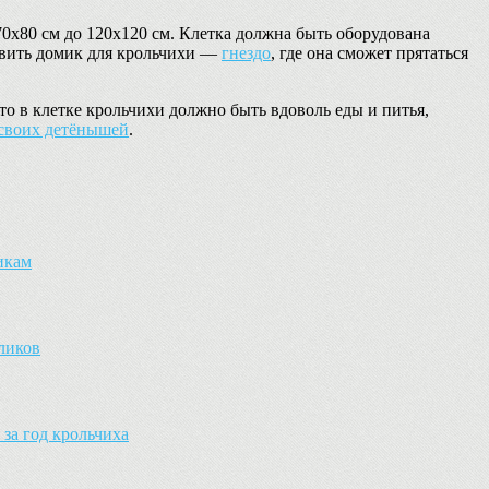
0х80 см до 120х120 см. Клетка должна быть оборудована
овить домик для крольчихи —
гнездо
, где она сможет прятаться
о в клетке крольчихи должно быть вдоволь еды и питья,
 своих детёнышей
.
икам
оликов
за год крольчиха