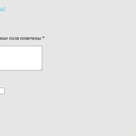
хи?
ьные поля помечены
*