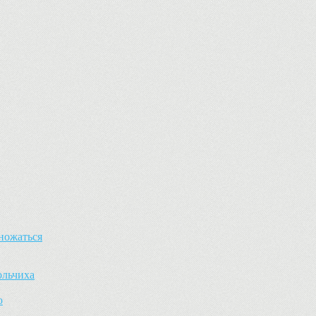
ножаться
ольчиха
ю