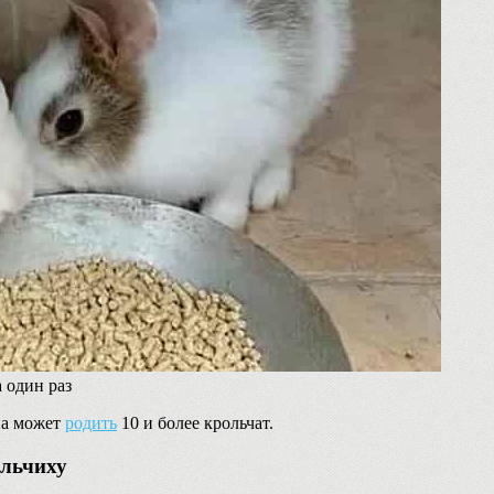
 один раз
на может
родить
10 и более крольчат.
ольчиху