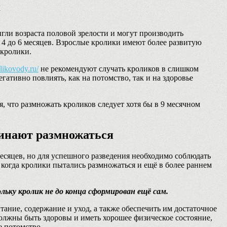
у
гли возраста половой зрелости и могут производить
 4 до 6 месяцев. Взрослые кролики имеют более развитую
 кролики.
olikovody.ru/
не рекомендуют случать кроликов в слишком
егативно повлиять, как на потомство, так и на здоровье
 что размножать кроликов следует хотя бы в 9 месячном
чинают размножаться
есяцев, но для успешного разведения необходимо соблюдать
 когда кролики пытались размножаться и ещё в более раннем
ольку кролик не до конца сформирован ещё сам.
ание, содержание и уход, а также обеспечить им достаточное
должны быть здоровы и иметь хорошее физическое состояние,
е потомство.