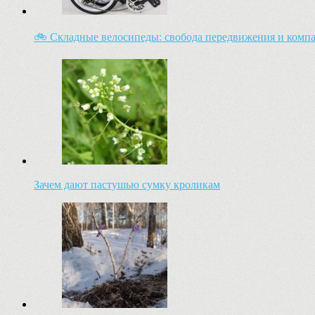
🚲 Складные велосипеды: свобода передвижения и комп
Зачем дают пастушью сумку кроликам