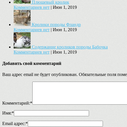
Плюшевый кролик
Комментариев нет
|
Июн 1, 2019
Кролики породы Фландр
Комментариев нет
|
Июн 1, 2019
Содержание кроликов породы Бабочка
Комментариев нет
|
Июн 1, 2019
Добавить свой комментарий
Ваш адрес email не будет опубликован.
Обязательные поля пом
Комментарий:
*
Имя:
*
Email адрес:
*