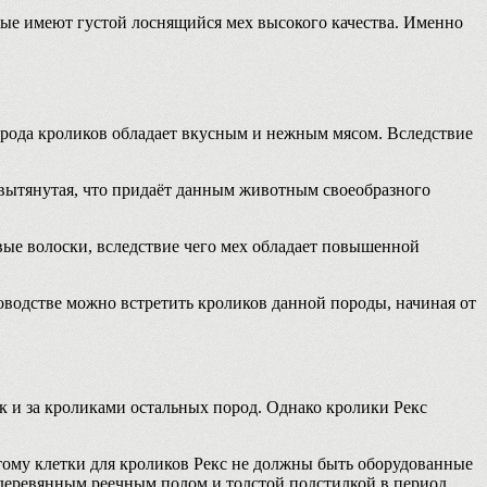
рые имеют густой лоснящийся мех высокого качества. Именно
орода кроликов обладает вкусным и нежным мясом. Вследствие
о вытянутая, что придаёт данным животным своеобразного
вые волоски, вследствие чего мех обладает повышенной
оводстве можно встретить кроликов данной породы, начиная от
к и за кроликами остальных пород. Однако кролики Рекс
тому клетки для кроликов Рекс не должны быть оборудованные
 деревянным реечным полом и толстой подстилкой в период