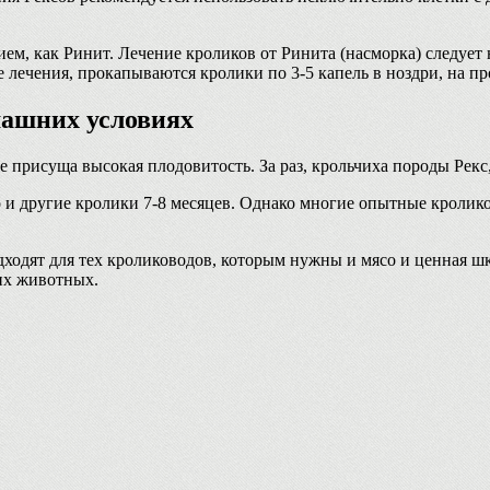
м, как Ринит. Лечение кроликов от Ринита (насморка) следует 
лечения, прокапываются кролики по 3-5 капель в ноздри, на п
машних условиях
 присуща высокая плодовитость. За раз, крольчиха породы Рекс,
то и другие кролики 7-8 месяцев. Однако многие опытные кроли
дходят для тех кролиководов, которым нужны и мясо и ценная ш
гих животных.