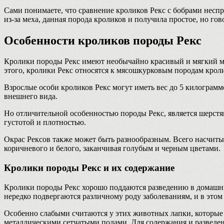
Сами понимаете, что сравнение кроликов Рекс с бобрами несп
из-за меха, данная порода кроликов и получила простое, но гов
Особенности кроликов породы Рекс
Кролики породы Рекс имеют необычайно красивый и мягкий мех
этого, кролики Рекс относятся к мясошкурковым породам кроли
Взрослые особи кроликов Рекс могут иметь вес до 5 килограмм
внешнего вида.
Но отличительной особенностью породы Рекс, является шерстя
густотой и плотностью.
Окрас Рексов также может быть разнообразным. Всего насчитыв
коричневого и белого, заканчивая голубым и черным цветами.
Кролики породы Рекс и их содержание
Кролики породы Рекс хорошо поддаются разведению в домашних
нередко подвергаются различному роду заболеваниям, и в этом
Особенно слабыми считаются у этих животных лапки, которые 
металлическими сетчатыми полами. Для содержания и разведен