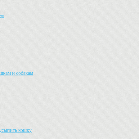
ов
шкам и собакам
 усыпить кошку