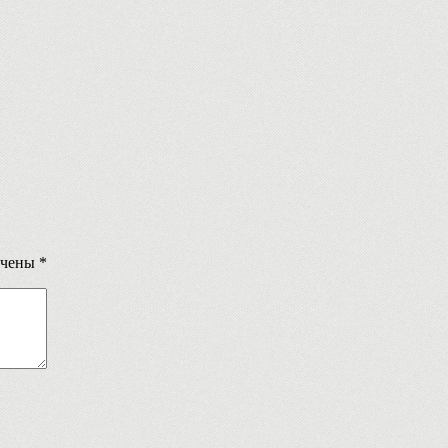
ечены
*