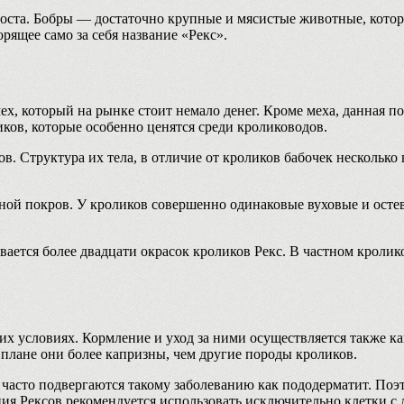
роста. Бобры — достаточно крупные и мясистые животные, кото
орящее само за себя название «Рекс».
, который на рынке стоит немало денег. Кроме меха, данная п
ков, которые особенно ценятся среди кролиководов.
ов. Структура их тела, в отличие от кроликов бабочек нескольк
ной покров. У кроликов совершенно одинаковые вуховые и осте
ается более двадцати окрасок кроликов Рекс. В частном кролик
 условиях. Кормление и уход за ними осуществляется также ка
 плане они более капризны, чем другие породы кроликов.
часто подвергаются такому заболеванию как пододерматит. Поэ
ия Рексов рекомендуется использовать исключительно клетки с