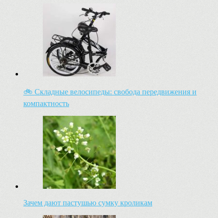
🚲 Складные велосипеды: свобода передвижения и
компактность
Зачем дают пастушью сумку кроликам