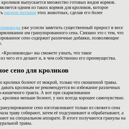
 кроликов выпускается множество готовых видов кормов.
является одним из таких кормов для кроликов, которое
ть
рацион питания
этих животных, сделав его более
олиководы
уже успели заметить существенный прирост в весе
армливании им гранулированного сена. Связано это с тем, что
лированное сено содержит различные добавки, позволяющие
.
а «Кролиководы» вы сможете узнать, что такое
из чего его делают и, в чем собственно его преимущества.
ое сено для кроликов
то кролики болеют от мокрой, только что скошенной травы.
 давать кроликам не рекомендуется во избежание различных
о-кишечного тракта. А вот при скармливании
, кролики меньше болеют, у них всегда хорошее самочувствие.
 гранулированное сено изготавливают только из свежего сена
чала траву собирают, затем её подсушивают и обрабатывают, а
вают на специальном аппарате. В итоге получаются гранулы на
уральной травы.