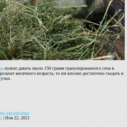
ам
нужно давать около 150 грамм гранулированного сена в
крольчат месячного возраста, то им вполне достаточно съедать и
сутки.
ва для кролика
т
|
Ноя 22, 2021