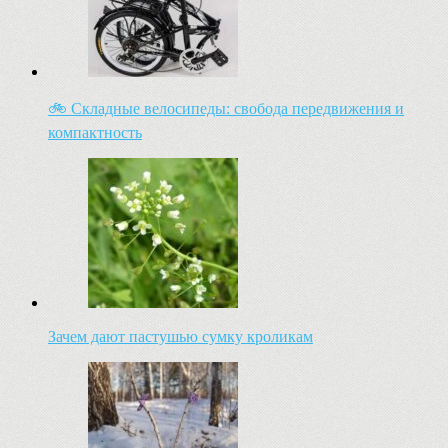
🚲 Складные велосипеды: свобода передвижения и
компактность
Зачем дают пастушью сумку кроликам