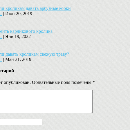
и кроликам давать арбузные корки
т
|
Июн 20, 2019
мить карликового кролика
т
|
Янв 19, 2022
и давать кроликам свежую траву?
т
|
Май 31, 2019
нтарий
ет опубликован.
Обязательные поля помечены
*