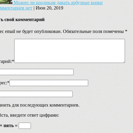
Можно ли кроликам давать арбузные корки
мментариев нет
|
Июн 20, 2019
ть свой комментарий
с email не будет опубликован.
Обязательные поля помечены
*
арий:
*
рес:
*
анить для последующих комментариев.
ста, введите ответ цифрами:
× пять =