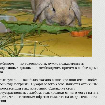
мбикорм — по возможности, нужно подкармливать
коративных кроликов и комбикормом, причем в любое время
да.
лые сухари — как было сказано выше, кролики очень любят
о-нибудь погрызть. Сухари белого хлеба являются отличным
комством для этих животных. Однако не стоит
реусердствовать с хлебом, ведь кролики от него могут начать
реть, что негативным образом скажется на их длительности
зни.