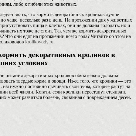
аниям, либо к гибели этих животных.
следует знать, что кормить декоративных кроликов лучше
 но чаще, несколько раз в день. На протяжении дня у животных
присутствовать пища в клетках, они не должны голодать, но и
мливать их тоже не стоит. Так чем же кормить декоративных
в? Что они едят на протяжении всего года? Читайте об этом на
ролиководов
krolikovody.ru
.
кормить декоративных кроликов в
шних условиях
не питания декоративных кроликов обязательно должны
твовать твердые корма и овощи. Из-за того, что кролики — это
, им нужно постоянно стачивать свои зубы, которые растут на
нии всей жизни. Кстати, если кролики перестанут стачивать
них может развиться болезнь, связанная с повреждением дёсен.