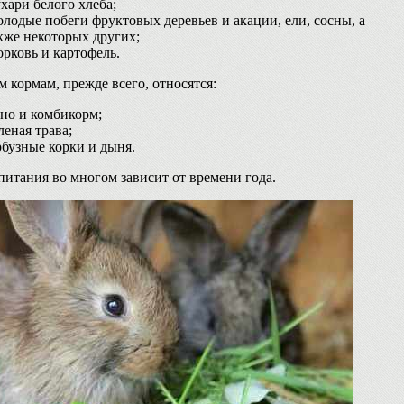
хари белого хлеба;
лодые побеги фруктовых деревьев и акации, ели, сосны, а
кже некоторых других;
рковь и картофель.
м кормам, прежде всего, относятся:
но и комбикорм;
леная трава;
бузные корки и дыня.
питания во многом зависит от времени года.