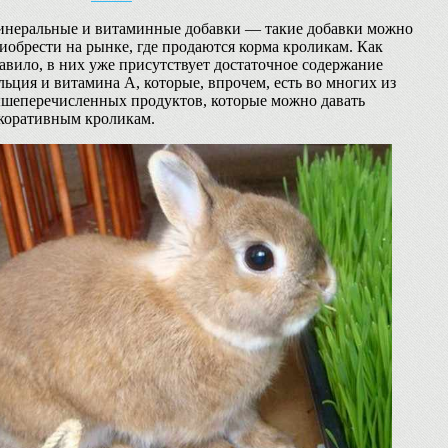
неральные и витаминные добавки — такие добавки можно
иобрести на рынке, где продаются корма кроликам. Как
авило, в них уже присутствует достаточное содержание
льция и витамина А, которые, впрочем, есть во многих из
шеперечисленных продуктов, которые можно давать
коративным кроликам.