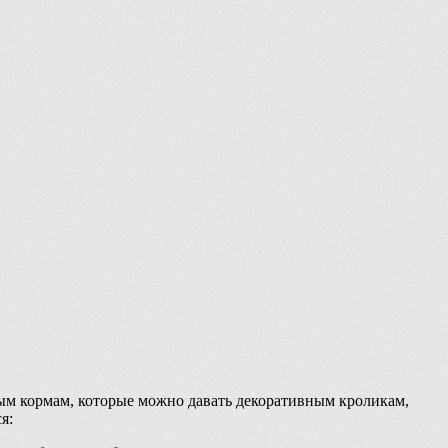
ым кормам, которые можно давать декоративным кроликам,
я: