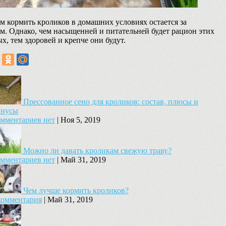
ем кормить кроликов в домашних условиях остается за
м. Однако, чем насыщенней и питательней будет рацион этих
х, тем здоровей и крепче они будут.
Прессованное сено для кроликов: состав, плюсы и
нусы
мментариев нет
|
Ноя 5, 2019
Можно ли давать кроликам свежую траву?
мментариев нет
|
Май 31, 2019
Чем лучше кормить кроликов?
комментария
|
Май 31, 2019