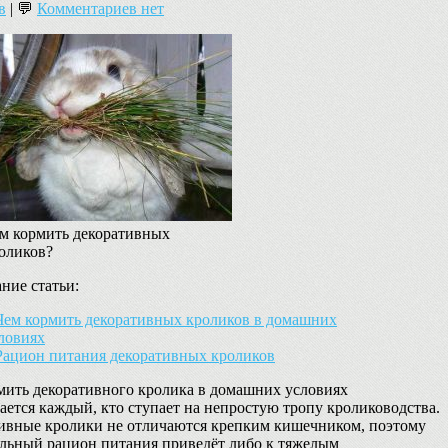
в
| 💬
Комментариев нет
м кормить декоративных
оликов?
ние статьи:
ем кормить декоративных кроликов в домашних
ловиях
ацион питания декоративных кроликов
мить декоративного кролика в домашних условиях
ается каждый, кто ступает на непростую тропу кролиководства.
ивные кролики не отличаются крепким кишечником, поэтому
льный рацион питания приведёт либо к тяжелым