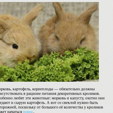
рковь, картофель, корнеплоды — обязательно должны
исутствовать в рационе питания декоративных кроликов.
обенно любят эти животные: морковь и капусту, охотно они
едают и сырую картофель. А вот со свеклой нужно быть
торожней, поскольку от большого её количества у кроликов
жет начаться
понос
.