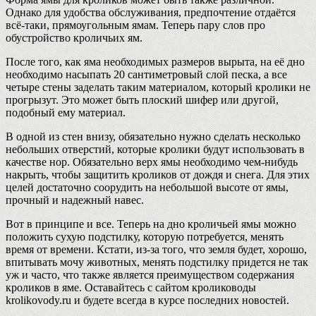
Однако для удобства обслуживания, предпочтение отдаётся
всё-таки, прямоугольным ямам. Теперь пару слов про
обустройство кроличьих ям.
После того, как яма необходимых размеров вырыта, на её дно
необходимо насыпать 20 сантиметровый слой песка, а все
четыре стены заделать таким материалом, который кролики не
прогрызут. Это может быть плоский шифер или другой,
подобный ему материал.
В одной из стен внизу, обязательно нужно сделать несколько
небольших отверстий, которые кролики будут использовать в
качестве нор. Обязательно верх ямы необходимо чем-нибудь
накрыть, чтобы защитить кроликов от дождя и снега. Для этих
целей достаточно соорудить на небольшой высоте от ямы,
прочный и надежный навес.
Вот в принципе и все. Теперь на дно кроличьей ямы можно
положить сухую подстилку, которую потребуется, менять
время от времени. Кстати, из-за того, что земля будет, хорошо,
впитывать мочу животных, менять подстилку придется не так
уж и часто, что также является преимуществом содержания
кроликов в яме. Оставайтесь с сайтом кролиководы
krolikovody.ru и будете всегда в курсе последних новостей.