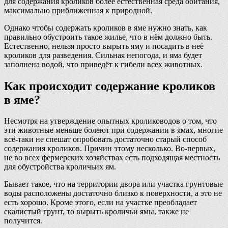
для содержания кроликов более естественная среда обитания,
максимально приближенная к природной.
Однако чтобы содержать кроликов в яме нужно знать, как
правильно обустроить такое жилье, что в нём должно быть.
Естественно, нельзя просто вырыть яму и посадить в неё
кроликов для разведения. Сильная непогода, и яма будет
заполнена водой, что приведёт к гибели всех животных.
Как происходит содержание кроликов
в яме?
Несмотря на утверждение опытных кролиководов о том, что
эти животные меньше болеют при содержании в ямах, многие
всё-таки не спешат опробовать достаточно старый способ
содержания кроликов. Причин этому несколько. Во-первых,
не во всех фермерских хозяйствах есть подходящая местность
для обустройства кроличьих ям.
Бывает такое, что на территории двора или участка грунтовые
воды расположены достаточно близко к поверхности, а это не
есть хорошо. Кроме этого, если на участке преобладает
скалистый грунт, то вырыть кроличьи ямы, также не
получится.