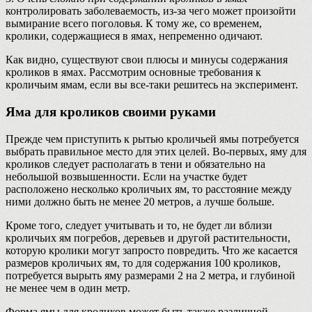
контролировать заболеваемость, из-за чего может произойти
вымирание всего поголовья. К тому же, со временем,
кролики, содержащиеся в ямах, непременно одичают.
Как видно, существуют свои плюсы и минусы содержания
кроликов в ямах. Рассмотрим основные требования к
кроличьим ямам, если вы все-таки решитесь на эксперимент.
Яма для кроликов своими руками
Прежде чем приступить к рытью кроличьей ямы потребуется
выбрать правильное место для этих целей. Во-первых, яму для
кроликов следует располагать в тени и обязательно на
небольшой возвышенности. Если на участке будет
расположено несколько кроличьих ям, то расстояние между
ними должно быть не менее 20 метров, а лучше больше.
Кроме того, следует учитывать и то, не будет ли вблизи
кроличьих ям погребов, деревьев и другой растительности,
которую кролики могут запросто повредить. Что же касается
размеров кроличьих ям, то для содержания 100 кроликов,
потребуется вырыть яму размерами 2 на 2 метра, и глубиной
не менее чем в один метр.
Форма ямы для кроликов может быть также различной.