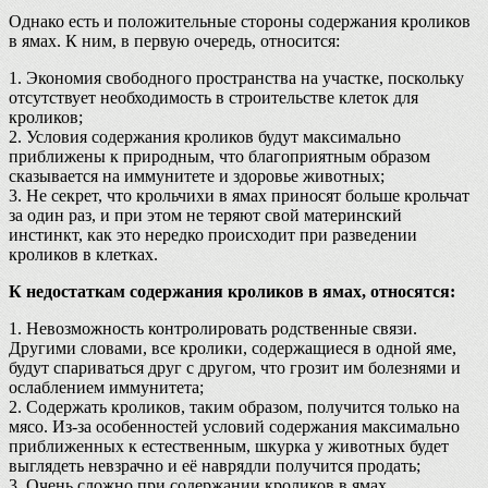
Однако есть и положительные стороны содержания кроликов
в ямах. К ним, в первую очередь, относится:
1. Экономия свободного пространства на участке, поскольку
отсутствует необходимость в строительстве клеток для
кроликов;
2. Условия содержания кроликов будут максимально
приближены к природным, что благоприятным образом
сказывается на иммунитете и здоровье животных;
3. Не секрет, что крольчихи в ямах приносят больше крольчат
за один раз, и при этом не теряют свой материнский
инстинкт, как это нередко происходит при разведении
кроликов в клетках.
К недостаткам содержания кроликов в ямах, относятся:
1. Невозможность контролировать родственные связи.
Другими словами, все кролики, содержащиеся в одной яме,
будут спариваться друг с другом, что грозит им болезнями и
ослаблением иммунитета;
2. Содержать кроликов, таким образом, получится только на
мясо. Из-за особенностей условий содержания максимально
приближенных к естественным, шкурка у животных будет
выглядеть невзрачно и её наврядли получится продать;
3. Очень сложно при содержании кроликов в ямах