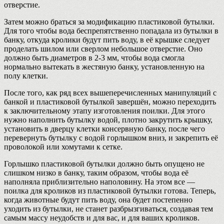
отверстие.
Затем можно браться за модификацию пластиковой бутылки.
Для того чтобы вода беспрепятственно попадала из бутылки в
банку, откуда кролики будут пить воду, в её крышке следует
проделать шилом или сверлом небольшое отверстие. Оно
должно быть диаметров в 2-3 мм, чтобы вода смогла
нормально вытекать в жестяную банку, установленную на
полу клетки.
После того, как ряд всех вышеперечисленных манипуляций с
банкой и пластиковой бутылкой завершён, можно переходить
к заключительному этапу изготовления поилки. Для этого
нужно наполнить бутылку водой, плотно закрутить крышку,
установить в дверцу клетки консервную банку, после чего
перевернуть бутылку с водой горлышком вниз, и закрепить её
проволокой или хомутами к сетке.
Горлышко пластиковой бутылки должно быть опущено не
слишком низко в банку, таким образом, чтобы вода её
наполняла приблизительно наполовину. На этом все —
поилка для кроликов из пластиковой бутылки готова. Теперь,
когда животные будут пить воду, она будет постепенно
уходить из бутылки, не станет разбрызгиваться, создавая тем
самым массу неудобств и для вас, и для ваших кроликов.