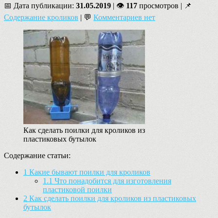
📅 Дата публикации:
31.05.2019
| 👁
117
просмотров | 📌
Содержание кроликов
| 💬
Комментариев нет
Как сделать поилки для кроликов из
пластиковых бутылок
Содержание статьи:
1
Какие бывают поилки для кроликов
1.1
Что понадобится для изготовления
пластиковой поилки
2
Как сделать поилки для кроликов из пластиковых
бутылок