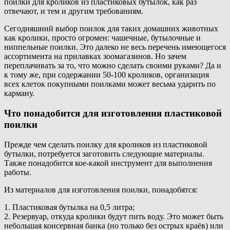
поилки для кроликов из пластиковых бутылок, как раз
отвечают, и тем и другим требованиям.
Сегодняшний выбор поилок для таких домашних животных
как кролики, просто огромен: чашечные, бутылочные и
ниппельные поилки. Это далеко не весь перечень имеющегося
ассортимента на прилавках зоомагазинов. Но зачем
переплачивать за то, что можно сделать своими руками? Да и
к тому же, при содержании 50-100 кроликов, организация
всех клеток покупными поилками может весьма ударить по
карману.
Что понадобится для изготовления пластиковой
поилки
Прежде чем сделать поилку для кроликов из пластиковой
бутылки, потребуется заготовить следующие материалы.
Также понадобится кое-какой инструмент для выполнения
работы.
Из материалов для изготовления поилки, понадобятся:
1. Пластиковая бутылка на 0,5 литра;
2. Резервуар, откуда кролики будут пить воду. Это может быть
небольшая консервная банка (но только без острых краёв) или