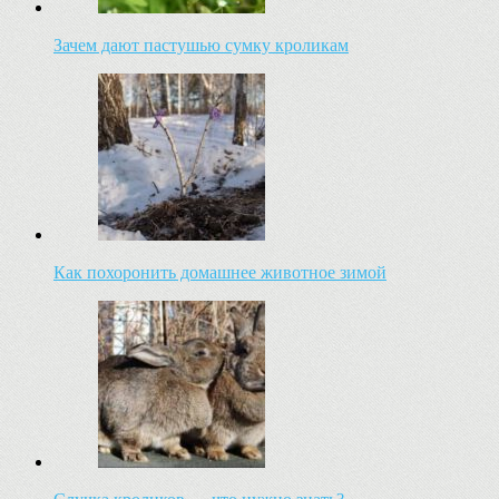
Зачем дают пастушью сумку кроликам
Как похоронить домашнее животное зимой