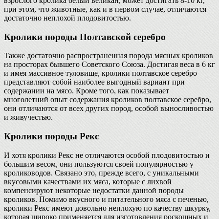
взрослого кролика белый великан, может достигать 8-10 кг,
при этом, что животные, как и в первом случае, отличаются
достаточно неплохой плодовитостью.
Кролики породы Полтавской серебро
Также достаточно распространенная порода мясных кроликов
на просторах бывшего Советского Союза. Достигая веса в 6 кг
и имея массивное туловище, кролики полтавское серебро
представляют собой наиболее выгодный вариант при
содержании на мясо. Кроме того, как показывает
многолетний опыт содержания кроликов полтавское серебро,
они отличаются от всех других пород, особой выносливостью
и живучестью.
Кролики породы Рекс
И хотя кролики Рекс не отличаются особой плодовитостью и
большим весом, они пользуются своей популярностью у
кролиководов. Связано это, прежде всего, с уникальными
вкусовыми качествами их мяса, которые с лихвой
компенсируют некоторые недостатки данной породы
кроликов. Помимо вкусного и питательного мяса с печенью,
кролики Рекс имеют довольно неплохую по качеству шкурку,
которая широко применяется для изготовления роскошных и