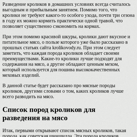
Разведение кроликов в домашних условиях всегда считалось
выгодным и прибыльным занятием. Помимо того, что
кролики не требуют какого-то особого ухода, почти три сезона
в году их можно кормить практически одной травой, что
позволяет существенно сэкономить на кормах.
При этом помимо красивой шкуры, кролики дают вкусное и
питательное мясо, о пользе которого уже было рассказано в
прошлых статьях сайта krolikovody.ru. При этом следует
заметить, что каждая порода кроликов обладает своими
преимуществами. Какие-то кролики лучше подходят для
содержания на мясо, а другие обладают ценным мехом,
который используется для пошива высококачественных
меховых изделий.
В данной статье будет рассказано про мясные породы
кроликов, другими словами о том, каких кроликов лучше
всего разводить на мясо.
Список пород кроликов для
разведения на мясо
Итак, первыми открывают список мясных кроликов, такая
порода, как советская шиншилла. Эта порода кроликов