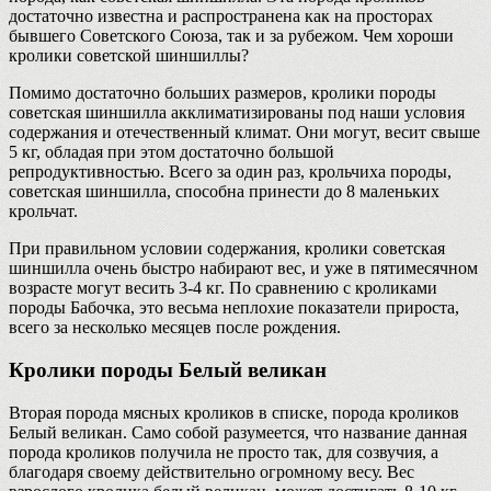
достаточно известна и распространена как на просторах
бывшего Советского Союза, так и за рубежом. Чем хороши
кролики советской шиншиллы?
Помимо достаточно больших размеров, кролики породы
советская шиншилла акклиматизированы под наши условия
содержания и отечественный климат. Они могут, весит свыше
5 кг, обладая при этом достаточно большой
репродуктивностью. Всего за один раз, крольчиха породы,
советская шиншилла, способна принести до 8 маленьких
крольчат.
При правильном условии содержания, кролики советская
шиншилла очень быстро набирают вес, и уже в пятимесячном
возрасте могут весить 3-4 кг. По сравнению с кроликами
породы Бабочка, это весьма неплохие показатели прироста,
всего за несколько месяцев после рождения.
Кролики породы Белый великан
Вторая порода мясных кроликов в списке, порода кроликов
Белый великан. Само собой разумеется, что название данная
порода кроликов получила не просто так, для созвучия, а
благодаря своему действительно огромному весу. Вес