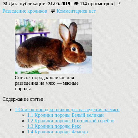
📅 Дата публикации:
31.05.2019
| 👁
114
просмотров | 📌
Разведение кроликов
| 💬
Комментариев нет
Список пород кроликов для
разведения на мясо — мясные
породы
Содержание статьи:
1
Список пород кроликов для разведения на мясо
1.1
Кролики породы Белый великан
1.2
Кролики породы Полтавской серебро
1.3
Кролики породы Рекс
1.4
Кролики породы Фландр