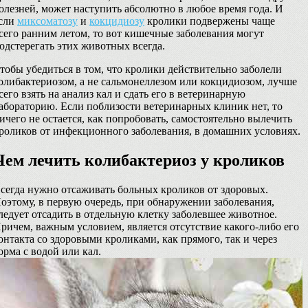
олезней, может наступить абсолютно в любое время года. И
сли
миксоматозу
и
кокцидиозу
кролики подвержены чаще
сего ранним летом, то вот кишечные заболевания могут
одстерегать этих животных всегда.
тобы убедиться в том, что кролики действительно заболели
олибактериозом, а не сальмонеллезом или кокцидиозом, лучше
сего взять на анализ кал и сдать его в ветеринарную
абораторию. Если поблизости ветеринарных клиник нет, то
ичего не остается, как попробовать, самостоятельно вылечить
роликов от инфекционного заболевания, в домашних условиях.
Чем лечить колибактериоз у кроликов
сегда нужно отсаживать больных кроликов от здоровых.
оэтому, в первую очередь, при обнаружении заболевания,
ледует отсадить в отдельную клетку заболевшее животное.
ричем, важным условием, является отсутствие какого-либо его
онтакта со здоровыми кроликами, как прямого, так и через
орма с водой или кал.