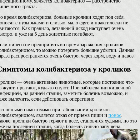
нфекционному, является колибактериоз — расстройство
ишечного тракта.
о время колибактериоза, больные кролики ходят под себя,
оносят с пузырьками и слизью, мало едят, и практически не
вигаются. Как правило, летальный исход наступает очень
ыстро, и уже на 5 день животные погибают.
сли ничего не предпринять во время заражения кроликов
олибактериозом, то можно потерпеть большие убытки. Данная
араза распространяется очень быстро, через корм, воду и навоз.
Симптомы колибактериоза у кроликов
ролики — очень активные животные, которые постоянно что-
о жуют, прыгают, куда-то снуют. При заболевании кишечной
нфекцией, на ранней стадии, заметить болезнь возможно, и
аже вылечить, если действовать оперативно.
сновными симптомами при заболевании кроликов
олибактериозом, является отказ от приема пищи и
понос
.
акже, кролики быстро теряют в весе, становятся худыми, но это
же на последней стадии, когда болезнь сильно запущена.