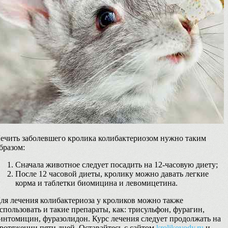
ечить заболевшего кролика колибактериозом нужно таким
бразом:
Сначала животное следует посадить на 12-часовую диету;
После 12 часовой диеты, кролику можно давать легкие
корма и таблетки биомицина и левомицетина.
ля лечения колибактериоза у кроликов можно также
спользовать и такие препараты, как: трисульфон, фурагин,
интомицин, фуразолидон. Курс лечения следует продолжать на
ротяжении пяти дней. Оставайтесь с сайтом
krolikovody.ru
и