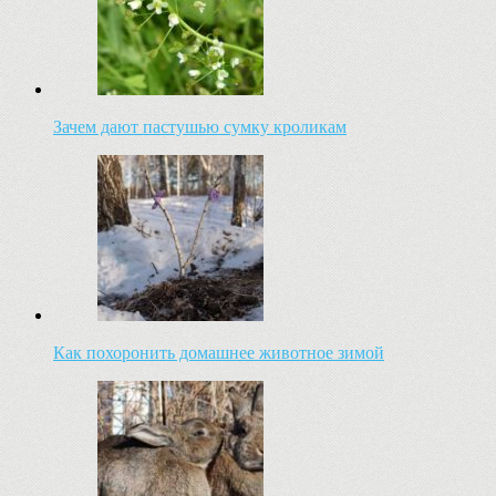
Зачем дают пастушью сумку кроликам
Как похоронить домашнее животное зимой