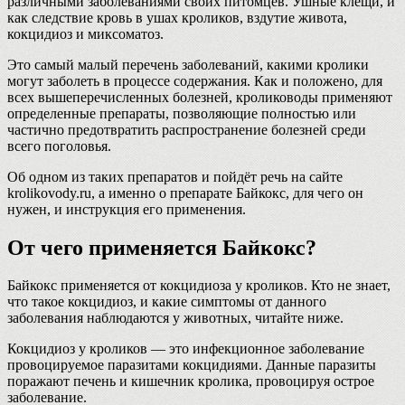
различными заболеваниями своих питомцев. Ушные клещи, и
как следствие кровь в ушах кроликов, вздутие живота,
кокцидиоз и миксоматоз.
Это самый малый перечень заболеваний, какими кролики
могут заболеть в процессе содержания. Как и положено, для
всех вышеперечисленных болезней, кролиководы применяют
определенные препараты, позволяющие полностью или
частично предотвратить распространение болезней среди
всего поголовья.
Об одном из таких препаратов и пойдёт речь на сайте
krolikovody.ru, а именно о препарате Байкокс, для чего он
нужен, и инструкция его применения.
От чего применяется Байкокс?
Байкокс применяется от кокцидиоза у кроликов. Кто не знает,
что такое кокцидиоз, и какие симптомы от данного
заболевания наблюдаются у животных, читайте ниже.
Кокцидиоз у кроликов — это инфекционное заболевание
провоцируемое паразитами кокцидиями. Данные паразиты
поражают печень и кишечник кролика, провоцируя острое
заболевание.