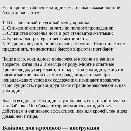
Если кролик заболел кокцидиозом, то симптомами данной
болезни, являются:
1. Взъерошенный и тусклый мех у кролика;
2. Снижение аппетита, вплоть до полного пропадания;
3. Слизистая оболочка носа и рот становятся желтыми;
4. Кролик быстро теряет вес и активность;
5. У кроликов угнетенное и вялое состояние. Если ничего не
предпринять, то животные быстро хиреют и погибают.
Чаще всего, кокцидиозу подвержены кролики в раннем
возрасте, когда им 2-3 месяца от роду. Многие опытные
кролиководы, утверждают, что паразиты кокцидии, живут в
организме кроликов с самого рождения, и только при
ненадлежащих условиях содержания, начинают проявлять
свою сущность, провоцируя такое страшное заболевание, как
кокцидиоз.
Благо сегодня, от кокцидиоза у кроликов, есть такой препарат,
как Байкокс. Он обладает хорошим антикокцидийным
действием и одинаково эффективен, как для кролей, так и для
домашней птицы.
Байкокс для кроликов — инструкция