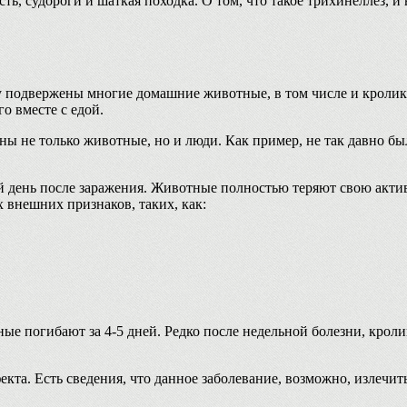
ь, судороги и шаткая походка. О том, что такое трихинеллез, и 
у подвержены многие домашние животные, в том числе и кроли
о вместе с едой.
ны не только животные, но и люди. Как пример, не так давно б
 день после заражения. Животные полностью теряют свою актив
х внешних признаков, таких, как:
ные погибают за 4-5 дней. Редко после недельной болезни, кро
кта. Есть сведения, что данное заболевание, возможно, излечит