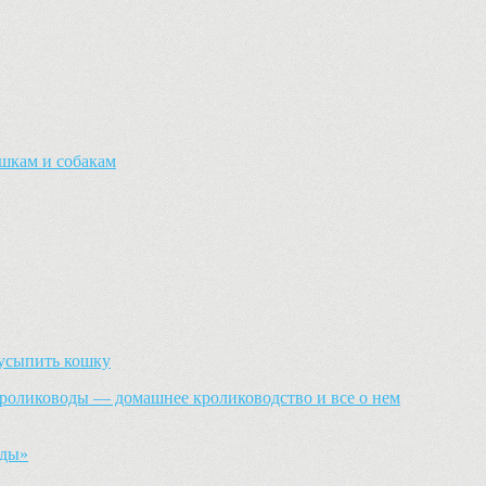
шкам и собакам
 усыпить кошку
ролиководы — домашнее кролиководство и все о нем
оды»