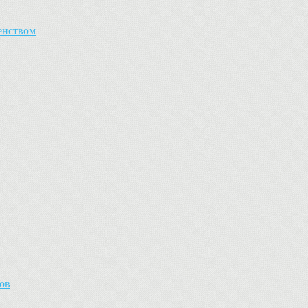
енством
ов