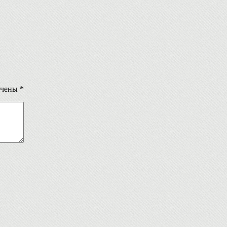
ечены
*