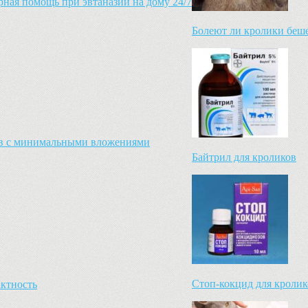
ная помощь при эвтаназии на дому 24/7
Болеют ли кролики беш
ков с минимальными вложениями
Байтрил для кроликов
Стоп-кокцид для кролик
актность