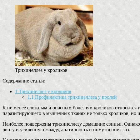
Трихинеллез у кроликов
Содержание статьи:
1
Трихинеллез у кроликов
1.1
Профилактика трихинеллеза у кролей
К не менее сложным и опасным болезням кроликов относится и
паразитирующего в мышечных тканях не только кроликов, но 
Наиболее подвержены трихинеллезу домашние свиньи. Однако, 
рвоту и усиленную жажду, апатичность и помутнение глаз.