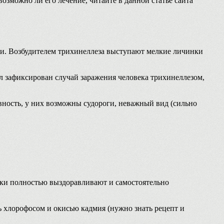
возможно ли его лечение, читайте в данной статье сайта
ки. Возбудителем трихинеллеза выступают мелкие личинки
ыл зафиксирован случай заражения человека трихинеллезом,
ность, у них возможны судороги, неважный вид (сильно
лики полностью выздоравливают и самостоятельно
ь хлорофосом и окисью кадмия (нужно знать рецепт и