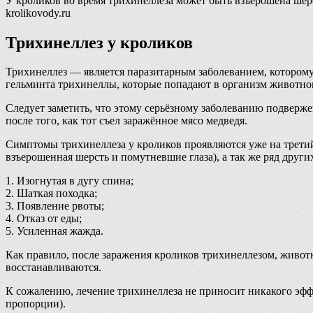
У кроликов во время трихинеллеза может быть взъерошена шерст
krolikovody.ru
Трихинеллез у кроликов
Трихинеллез — является паразитарным заболеванием, котором
гельминта трихинеллы, которые попадают в организм животног
Следует заметить, что этому серьёзному заболеванию подверже
после того, как тот съел заражённое мясо медведя.
Симптомы трихинеллеза у кроликов проявляются уже на третий
взъерошенная шерсть и помутневшие глаза), а так же ряд други
1. Изогнутая в дугу спина;
2. Шаткая походка;
3. Появление рвоты;
4. Отказ от еды;
5. Усиленная жажда.
Как правило, после заражения кроликов трихинеллезом, живот
восстанавливаются.
К сожалению, лечение трихинеллеза не приносит никакого эффе
пропорции).