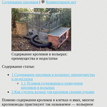
Содержание кроликов
| 💬
Комментариев нет
Содержание кроликов в вольерах:
преимущества и недостатки
Содержание статьи:
1
Содержание кроликов в вольерах: преимущества
и недостатки
1.1
Условия содержания и разведения
кроликов в вольерах
2
Как сделать вольер для кроликов своими руками
Помимо содержания кроликов в клетках и ямах, многие
кролиководы практикуют так называемое — вольерное