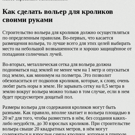
Как сделать вольер для кроликов
своими руками
Строительство вольера для кроликов должно осуществляться
по определенным правилам. Во-первых, что касается
размещения вольера, то лучше всего для этих целей выбирать
место на небольшой возвышенности и хорошо защищённое от
попадания солнечных лучей.
Во-вторых, металлическая сетка для вольера должна
подниматься над землей не менее чем на 1 метр и опускаться
под землю, как минимум на полметра. Это позволит
обезопаситься от подкопов кроликов, которые, к слову, очень
любят рыть норы в земле. Не зарывать сетку на 0,5 метра в
землю вокруг вольера можно только в том случае, если в нем
будет предусмотрен дощатый пол.
Размеры вольера для содержания кроликов могут быть
разными. Как правило, вполне хватает и вольера площадью в
20 м? для того, чтобы разместить в нём, без создания каких-
либо неудобств, до 30 взрослых кроликов. При строительстве
вольера свыше 20 квадратных метров, в нём могут
содержаться и взрослые самцы кролики, которые в природе