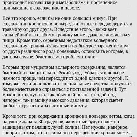
происходит нормализация метаболизма и постепенное
привыкание к содержанию в неволе.
Всё это хорошо, если бы не один большой минус. При
содержании кроликов в вольере, животные нередко дерутся и
травмируют друг друга. Вследствие этого, «выживает
сильнейший», а слабому кролику может даже не доставаться
пищи. Кроме того, серьезным недостатком вольерного
содержания кроликов является и их быстрое заражение друг
от друга различного рода болезнями, остановить которые, в
данном случае, будет весьма проблематично.
Вторым преимуществом вольерного содержания, является
быстрый и сравнительно лёгкий уход. Убраться в вольере
намного проще, чем переходит от одной клетки к другой. К
тому же, если использовать специальные средства, получится
более качественно справиться с поставленной задачей. Тут
можно в ход пустить как обычный шланг с водой под
напором, так и мойку высокого давления, которая сметет
любые загрязнения за считаные минуты.
Кроме того, при содержании кроликов в вольерах летом, когда
на улице жара за 30 градусов, животные будут надежно
защищены от палящих лучей солнца. Нет нужды, наверное,
говорить о том, что от сильного перегревания кролик может