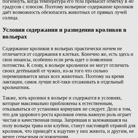
погибнуть, когда температура его тела превысит отметку в 40
градусов с плюсом. Поэтому вольерное содержание кроликов
даёт возможность обезопасить животных от прямых лучей
солнца.
Условия содержания и разведения кроликов в
вольерах
Содержание кроликов в вольерах практически ничем не
отличается от содержания в клетках. Конечно же, есть здесь и
свои нюансы, особенно если речь идет о появлении
потомства. К слову, в вольере крольчихи не могут отличить
своих детёнышей от чужих, из-за того что сильно
перемешивается запах всех животных. Поэтому на время
лактации, самок лучше всё-таки отсаживать в отдельный
крольчатник.
Также, хоть кролики в вольере и содержатся в условиях,
которые максимально приближены к естественным,
отказываться от установки кормушек не следует. Дело в том,
что для здорового роста кроликов очень важную роль играет
чистая и качественная пища. Запревшая и залежавшаяся на
полу вольера трава или клубни, станут настоящей отравой для
кроликов, что приведёт к вздутию у них живота, и другим, не
менее серьезным осложнениям.