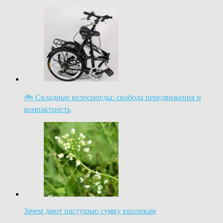
🚲 Складные велосипеды: свобода передвижения и
компактность
Зачем дают пастушью сумку кроликам