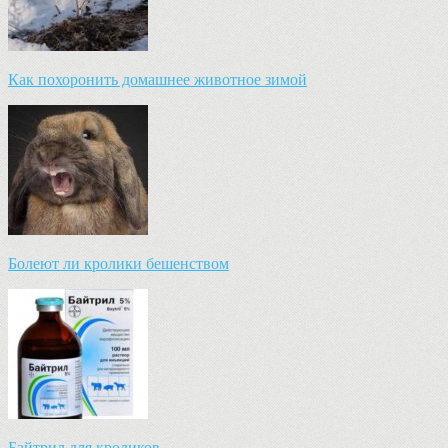
Как похоронить домашнее животное зимой
Болеют ли кролики бешенством
Байтрил для кроликов