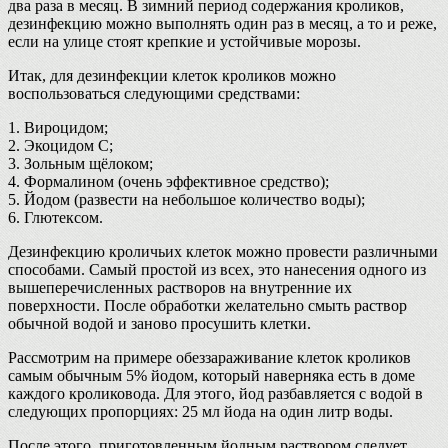
два раза в месяц. В зимний период содержания кроликов,
дезинфекцию можно выполнять один раз в месяц, а то и реже,
если на улице стоят крепкие и устойчивые морозы.
Итак, для дезинфекции клеток кроликов можно
воспользоваться следующими средствами:
1. Вироцидом;
2. Экоцидом С;
3. Зольным щёлоком;
4. Формалином (очень эффективное средство);
5. Йодом (развести на небольшое количество воды);
6. Глютексом.
Дезинфекцию кроличьих клеток можно провести различными
способами. Самый простой из всех, это нанесения одного из
вышеперечисленных растворов на внутренние их
поверхности. После обработки желательно смыть раствор
обычной водой и заново просушить клетки.
Рассмотрим на примере обеззараживание клеток кроликов
самым обычным 5% йодом, который наверняка есть в доме
каждого кроликовода. Для этого, йод разбавляется с водой в
следующих пропорциях: 25 мл йода на один литр воды.
После этого, приготовленным йодным раствором следует