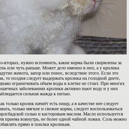
о-вторых, нужно вспомнить, какие корма были скормлены за
ень или чуть раньше. Может дело именно в них, а у кролика
здутие живота, запор или понос, вследствие этого. Если это
ак, то полдня следует выдержать кролика на голодной диете,
днако ограничивать объем воды в клетке не стоит. При многих
ишечных заболеваниях кролики активно пьют воду и у них
аблюдается сильная жажда к питью.
ак только кролик начнёт есть пищу, а в качестве нее следует
авать, только мягкие и свежие корма, следует воспользоваться
арлсбадской солью и касторовым маслом. Масло используется
ля приема вовнутрь, не более одной чайной ложки. Соль можно
обавлять прямо в поилки кроликам.