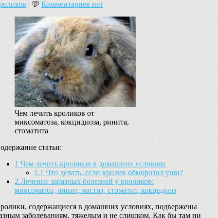
роликов
| 💬
Комментариев нет
Чем лечить кроликов от
миксоматоза, кокцидиоза, ринита,
стоматита
одержание статьи:
1
Чем лечить кроликов в домашних условиях
1.1
Что делать, если кролик обморозил уши?
2
Лечение заразных болезней у кроликов:
миксоматоз, ринит, мастит, стоматит, кокцидиоз
ролики, содержащиеся в домашних условиях, подвержены
азным заболеваниям, тяжелым и не слишком. Как бы там ни