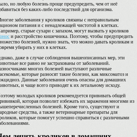
ыло, но любую болезнь проще предупредить, чем от неё
збавиться без каких-либо последствий для организма.
ногие заболевания у кроликов связаны с неправильным
ационом питания и с ненадлежащей чистотой в клетках.
апример, старые сухари с запахом, могут вызвать у кроликов
онос
и расстройство кишечника. Поэтому, чтобы предупредить
ножество болезней, нужно знать, что можно давать кроликам и
овремя убирать у них в клетках.
днако, даже в случае соблюдения вышеописанных мер, эти
ивотные все равно не застрахованы от заболеваний.
азносчиками многих болезней выступают различные
асекомые, которые разносят такие болезни, как миксоматоз и
окцидиоз. Данные заболевания очень опасны для домашних
ивотных, и чаще всего приводят к их летальному исходу.
оэтому молодых кроликов рекомендуется прививать общей
рививкой, которая позволит избежать их заражения многими из
ышеперечисленных болезней. Кроме того, существуют и
ародные средства, а также ветеринарные препараты для
роликов, которые помогут успешно справиться с различными
аболеваниями.
Чем лечить кроликов в домашних