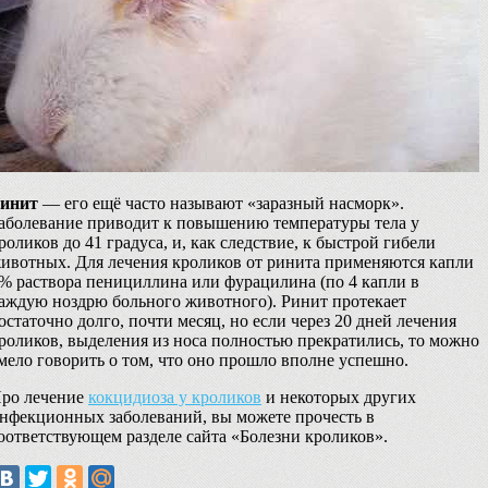
инит
— его ещё часто называют «заразный насморк».
аболевание приводит к повышению температуры тела у
роликов до 41 градуса, и, как следствие, к быстрой гибели
ивотных. Для лечения кроликов от ринита применяются капли
% раствора пенициллина или фурацилина (по 4 капли в
аждую ноздрю больного животного). Ринит протекает
остаточно долго, почти месяц, но если через 20 дней лечения
роликов, выделения из носа полностью прекратились, то можно
мело говорить о том, что оно прошло вполне успешно.
ро лечение
кокцидиоза у кроликов
и некоторых других
нфекционных заболеваний, вы можете прочесть в
оответствующем разделе сайта «Болезни кроликов».