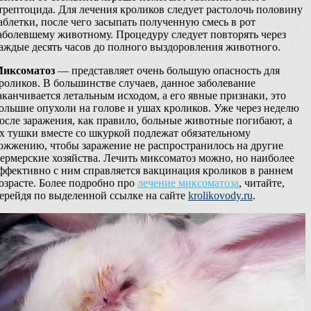
трептоцида. Для лечения кроликов следует растолочь половину
аблетки, после чего засыпать полученную смесь в рот
аболевшему животному. Процедуру следует повторять через
аждые десять часов до полного выздоровления животного.
иксоматоз
— представляет очень большую опасность для
роликов. В большинстве случаев, данное заболевание
аканчивается летальным исходом, а его явные признаки, это
ольшие опухоли на голове и ушах кроликов. Уже через неделю
осле заражения, как правило, больные животные погибают, а
х тушки вместе со шкуркой подлежат обязательному
ожжению, чтобы заражение не распространилось на другие
ермерские хозяйства. Лечить миксоматоз можно, но наиболее
ффективно с ним справляется вакцинация кроликов в раннем
озрасте. Более подробно про
лечение миксоматоза
, читайте,
ерейдя по выделенной ссылке на сайте
krolikovody.ru
.