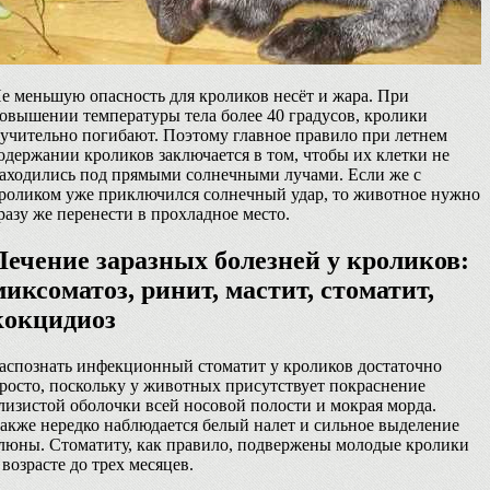
е меньшую опасность для кроликов несёт и жара. При
овышении температуры тела более 40 градусов, кролики
учительно погибают. Поэтому главное правило при летнем
одержании кроликов заключается в том, чтобы их клетки не
аходились под прямыми солнечными лучами. Если же с
роликом уже приключился солнечный удар, то животное нужно
разу же перенести в прохладное место.
Лечение заразных болезней у кроликов:
миксоматоз, ринит, мастит, стоматит,
кокцидиоз
аспознать инфекционный стоматит у кроликов достаточно
росто, поскольку у животных присутствует покраснение
лизистой оболочки всей носовой полости и мокрая морда.
акже нередко наблюдается белый налет и сильное выделение
люны. Стоматиту, как правило, подвержены молодые кролики
 возрасте до трех месяцев.