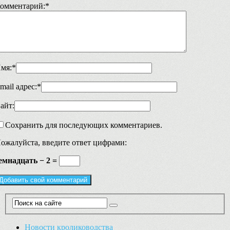
омментарий:
*
мя:
*
mail адрес:
*
айт:
Сохранить для последующих комментариев.
ожалуйста, введите ответ цифрами:
емнадцать − 2 =
Новости кролиководства